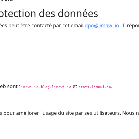
otection des données
ées peut être contacté par cet email
dpo@limawi.io
. Il répo
web sont
,
et
.
limawi.io
blog.limawi.io
stats.limawi.io
ns pour améliorer l’usage du site par ses utilisateurs. Nous n